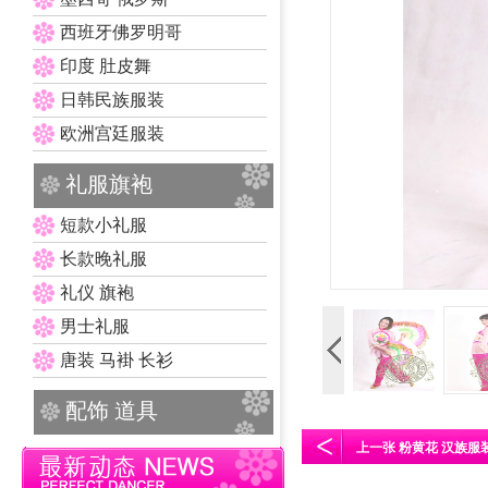
西班牙佛罗明哥
印度 肚皮舞
日韩民族服装
欧洲宫廷服装
礼服旗袍
短款小礼服
长款晚礼服
礼仪 旗袍
男士礼服
唐装 马褂 长衫
配饰 道具
上一张 粉黄花 汉族服