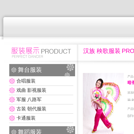
汉族 秧歌服装
PR
舞台服装
产品
合唱服装
暗
戏曲 影视服装
添加
军服 八路军
11-1
古装 朝代服装
产品
BFH
卡通服装
舞蹈服装