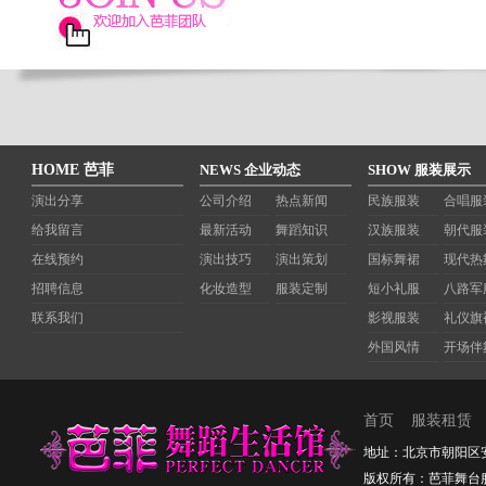
HOME 芭菲
NEWS 企业动态
SHOW 服装展示
演出分享
公司介绍
热点新闻
民族服装
合唱服
给我留言
最新活动
舞蹈知识
汉族服装
朝代服
在线预约
演出技巧
演出策划
国标舞裙
现代热
招聘信息
化妆造型
服装定制
短小礼服
八路军
联系我们
影视服装
礼仪旗
外国风情
开场伴
首页
服装租赁
地址：北京市朝阳区安定路2
版权所有：芭菲舞台