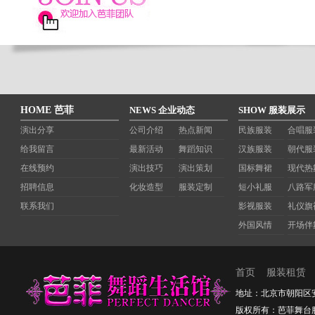
HOME 芭菲
NEWS 企业动态
SHOW 服装展示
演出分享
公司介绍
热点新闻
民族服装
合唱服
给我留言
最新活动
舞蹈知识
汉族服装
朝代服
在线预约
演出技巧
演出策划
国标舞裙
现代热
招聘信息
化妆造型
服装定制
短小礼服
八路军
联系我们
影视服装
礼仪旗
外国风情
开场伴
首页
服装租赁
地址：北京市朝阳区安定路2
版权所有：芭菲舞台